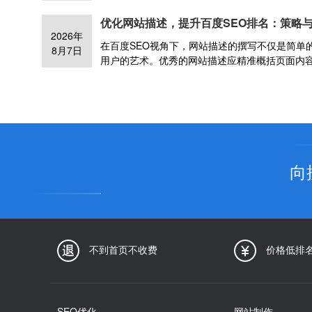
信息。技术层面，则需关注网站的代码质量、页面
优化网站描述，提升百度SEO排名：策略
采用语义化HTML标签、合理设置robots.txt和s
2026年
等，都是提升SEO效果的关键技术手段。同时，
在百度SEO视角下，网站描述的撰写不仅是简单
8月7日
网站在不同设备上都能良好展示。
用户的艺术。优秀的网站描述应精准概括页面内
关性。它需要用精炼的语言激发用户的兴趣，引
入品牌特色或独特卖点，增强品牌识别度。此外
免使用模板化语句，也是提升点击率的关键。
向
不到首页不收费
价格低排
SEO优化
网站制作