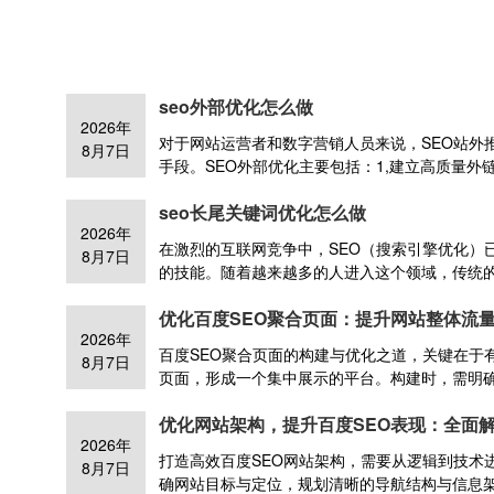
seo外部优化怎么做
2026年
对于网站运营者和数字营销人员来说，SEO站外
8月7日
手段。SEO外部优化主要包括：1,建立高质量
提升网站权重和排名。2,内容营销：在行业平台
seo长尾关键词优化怎么做
自然形成外链。3,社交媒体推广：利用社交媒体
2026年
网站。4,参与行业社区：积极参与论坛、问答平
在激烈的互联网竞争中，SEO（搜索引擎优化）
8月7日
的技能。随着越来越多的人进入这个领域，传统
快速取得理想的排名。这时候，长尾关键词（Long-t
优化百度SEO聚合页面：提升网站整体流
可忽视的重要策略。SEO长尾关键词优化主要包
2026年
用户搜索习惯，挖掘潜在长尾词。2,内容创作：
百度SEO聚合页面的构建与优化之道，关键在于
8月7日
的内容。3,合理布局：在标题、正文、URL等位
页面，形成一个集中展示的平台。构建时，需明
过内链提升页面权重，外链增加曝光度。5,持续
容与之高度相关，避免内容杂乱无章。同时，合理
优化策略。
优化网站架构，提升百度SEO表现：全面
标签，包含关键词以提高搜索相关性。在优化方
2026年
量，添加摘要、图片、视频等多媒体元素，提升
打造高效百度SEO网站架构，需要从逻辑到技术
8月7日
外部链接的建设，增加聚合页面的曝光度和权重
确网站目标与定位，规划清晰的导航结构与信息
端适配性，确保用户在不同设备上都能顺畅访问