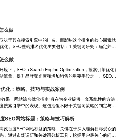
化怎么做
取决于其在搜索引擎中的排名。而影响这个排名的核心因素就
擎优化。SEO整站排名优化主要包括：1,关键词研究：确定并优
，提高搜索匹配度。2,内容优化：创作高质量、原创内容，合
化怎么做
用户粘性。3,网站结构优化：采用扁平化结构，优化URL，创
取效率。4,外部链接建设：获取高质量外链，提升网站权威性
，SEO（Search Engine Optimization，搜索引擎优化）
：确保网站加载速度快，使用HTTPS协议，适配移动设备。6,
站流量、提升品牌曝光度和增加销售的重要手段之一。SEO做
界面，优化导航，提升用户满意度。7,持续监测与调整：定期
：1,关键词研究：选择高潜力、低竞争的关键词。2,内容优化：
策略，保持排名稳定。
合优化：策略、技巧与实战案例
量内容。3,布局合理：在标题、描述、正文等位置自然融入关
：建立合理的内外链结构。5,监测调整：持续监测排名变化，灵活
EO效果：网站综合优化指南”旨在为企业提供一套系统性的方法，
度搜索引擎中的表现。这包括但不限于关键词策略的制定与实
用户；内容创作的优化，确保内容高质量、原创且与用户需求
度SEO网站标题：策略与技巧解析
的调整，以提升用户体验和搜索引擎的抓取效率；技术层面的
载速度、优化代码结构、设置合理的URL等；以及外部链接的
高效百度SEO网站标题的策略，关键在于深入理解目标受众的
友情链接和社交媒体推广，提升网站的权威性和知名度。综合
先，通过市场调研和关键词分析工具，挖掘用户最关心的问题
以显著提升网站在百度搜索引擎中的排名和流量。