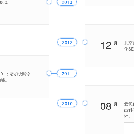
2013
0...
12
2012
北京
月
化S
2011
00+；增加快照诊
功能。
08
2010
云优
月
出科
性。