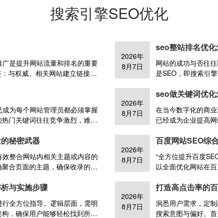
搜索引擎SEO优化
seo整站排名优
2026年
推广是提升网站流量和排名的重要
网站的成功与否往往
8月7日
外链：与权威、相关网站建立链接，
是SEO，即搜索引
发布高质量内容，引导用户访问并
化核心及长尾关键词
seo做关键词优
平台提升品牌曝光，吸引用户访问
理分布关键词，提升
2026年
台，回答问题并嵌入网站链接。
建网站地图，提高抓
已成为每个网站管理员都必须掌握
在当今数字化的商业环境下
8月7日
和排名。5,技术优化
的热门关键词往往竞争激烈，难以
已经成为企业提高网
用户体验优化：简化
ailKeywords）就成为了一个不
关键词优化主要包括
分析数据，调整优化
量的秘密武器
百度网站SEO综
括：1,挖掘长尾词：利用工具分析
围绕关键词创作高质
2026年
围绕长尾词创作高质量、针对性强
键词。4,内链外链
有效整合网站内相关主题或内容的
“全方位提升百度S
8月7日
置自然融入长尾词。4,内链外链：通
调整策略。
确聚合页面的主题，确保收录的内
以全面优化网站在百
优化：定期监测长尾词表现，调整
设置聚合页面的URL结构和标题
施，以精准吸引目标
解析与实施步骤
打造高点击率的百
面，注重页面内容的丰富度和质
高度相关；网站架构
2026年
用户体验。此外，通过内部链接和
优化，如加快页面加
进行全方位指导。逻辑层面，需明
洞悉用户需求，定制
8月7日
。同时，关注页面加载速度和移动
建设，通过高质量的
架构，确保用户能够轻松找到所需
搜索意图与偏好。首
。
这些方面的优化，可