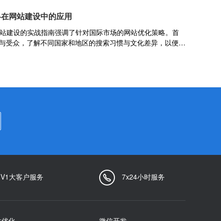
题内容与用户搜索需求高度匹配。其次，运用吸引人的词汇和
略在网站建设中的应用
疑问、承诺等，提升标题的点击吸引力。同时，保持标题的简
过于复杂的表述，确保用户一眼就能抓住重点。最后，定期评
网站建设的实战指南强调了针对国际市场的网站优化策略。首
据反馈进行调整优化，以持续提升网站流量和SEO排名。
与受众，了解不同国家和地区的搜索习惯与文化差异，以便制
词策略。其次，注重网站的多语言版本开发，确保内容能够被
，优化网站结构，确保快速加载和易于导航，提升用户体验。
量的原创内容吸引并留住用户，以及积极建立国际友情链接，
际搜索引擎中的排名。
1V1大客户服务
7x24小时服务
站优化
微信开发