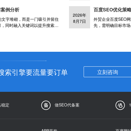
加载速度、URL友好性等因素。
和热点话题，确保标
与案例分析
百度SEO优化策
itemap文件、优化图片与视频资源
句式结构，如数字、
2026年
还需关注移动设备的适配性，确保
洁明了，避免冗长和
的文字堆砌，而是一门吸引并留住
外贸企业百度SEO
8月7日
估标题效果，根据数
容，同时融入关键词以提升搜索相
先，需明确目标市场
导用户点击访问。描述中可适当融
定精准的内容与关键
，保持描述的原创性和新颖性，避
全球用户理解。同时
此外，还需利用高质
提升网站在百度等国
搜索引擎要流量要订单
立刻咨询
名稳定
做SEO代备案
APP开发
百度网