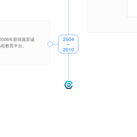
2004
006年获得嘉富诚
~
远程教育平台。
2010
云
优
化